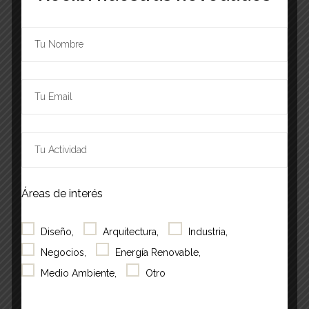
Now onwards
Select
Áreas de interés
date.
Events
Previous
Today
Next
Events
Diseño,
Arquitectura,
Industria,
Negocios,
Energía Renovable,
Subscribe to calendar
Medio Ambiente,
Otro