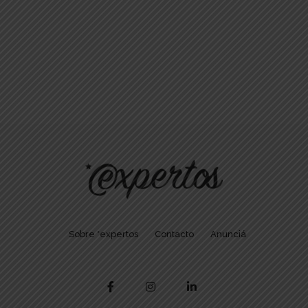
JUN
3:00 
30
BATE
TEC
La Ru
Sobre *expertos
Contacto
Anunciá
JUN
4:30 
30
BATE
Solu
efic