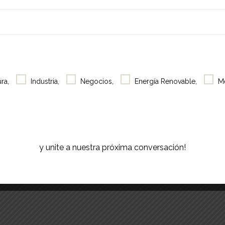
Selfies
Café
JUN
Fe
29
BATE
como
Showroom
proc
ra,
Industria,
Negocios,
Energía Renovable,
M
efici
Acerca
La Ru
de
Previous
Even
Contacto
y unite a nuestra próxima conversación!
JUN
7:00 
29
BATE
Search
Work
La Ru