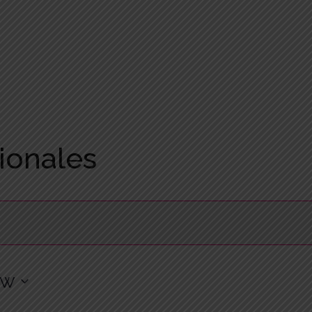
ionales
ow