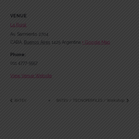
VENUE
La Rural
Av. Sarmiento 2704
CABA
,
Buenos Aires
1425
Argentina
+ Google Map
Phone:
011 4777-5557
View Venue Website
BATEV
BATEV / TECNOPERFILES / Workshop