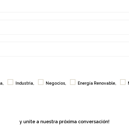
Comunidap
Comunidap
Tomá
Tomá
nota
nota
Selfies
Selfies
Café
Café
Showroom
Showroom
a,
Industria,
Negocios,
Energía Renovable,
Acerca
Acerca
de
de
Contacto
Contacto
y unite a nuestra próxima conversación!