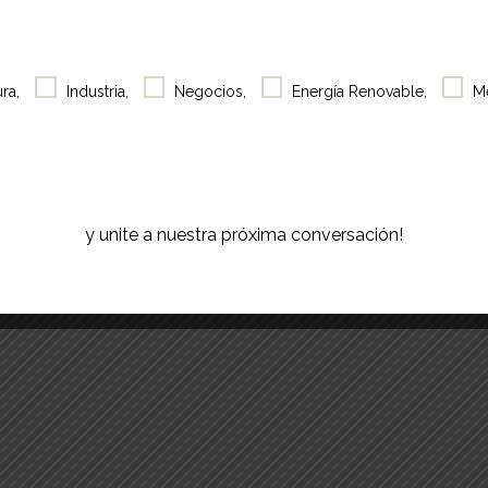
Café
Showroom
ra,
Industria,
Negocios,
Energía Renovable,
M
Acerca
de
Contacto
y unite a nuestra próxima conversación!
Search