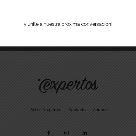
de
Contacto
y unite a nuestra próxima conversación!
Search
Sobre *expertos
Contacto
Anunciá