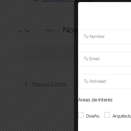
Now onwards
Today
Select
date.
Previous
Events
Áreas de interés
Diseño,
Arquitectu