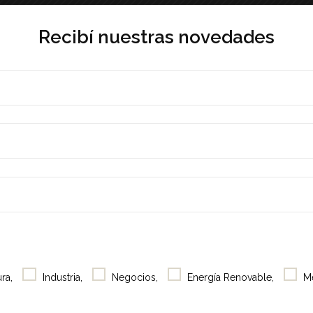
Súper*exper
Recibí nuestras novedades
Makers
Comunidap
Tomá
There are no upcoming events.
nota
Selfies
Café
Showroom
ra,
Industria,
Negocios,
Energía Renovable,
M
Acerca