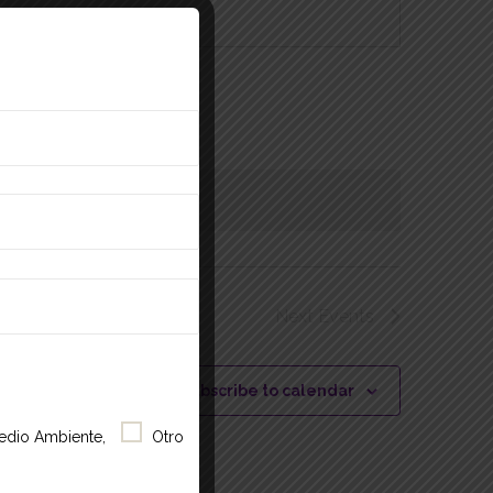
tos
Next
Events
Subscribe to calendar
edio Ambiente,
Otro