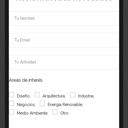
Now onwards
Select
Áreas de interés
date.
Events
Previous
Today
Next
Events
Diseño,
Arquitectura,
Industria,
Negocios,
Energía Renovable,
Subscribe to calendar
Medio Ambiente,
Otro