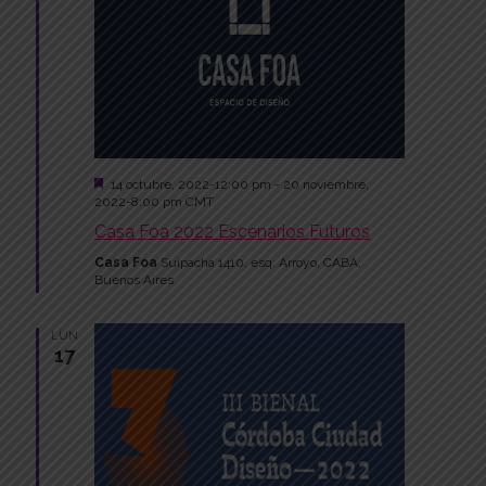
Featured
14 octubre, 2022-12:00 pm
-
20 noviembre,
2022-8:00 pm
CMT
Casa Foa 2022 Escenarios Futuros
Casa Foa
Suipacha 1410, esq. Arroyo, CABA,
Buenos Aires
LUN
17