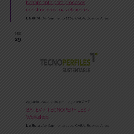
herramienta para procesos
w
constructivos más eficientes.
s
La Rural
Av. Sarmiento 2704, CABA, Buenos Aires
N
MIÉ
a
29
v
i
g
a
t
29 junio, 2022-7:00 pm
-
7:50 pm
CMT
BATEV / TECNOPERFILES /
i
Workshop
o
La Rural
Av. Sarmiento 2704, CABA, Buenos Aires