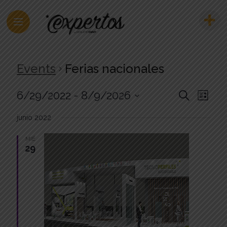
Events
Ferias nacionales
E
6/29/2022
 - 
8/9/2026
E
Search
Lista
Select
v
v
date.
junio 2022
e
e
MIÉ
n
29
n
t
t
V
i
s
e
S