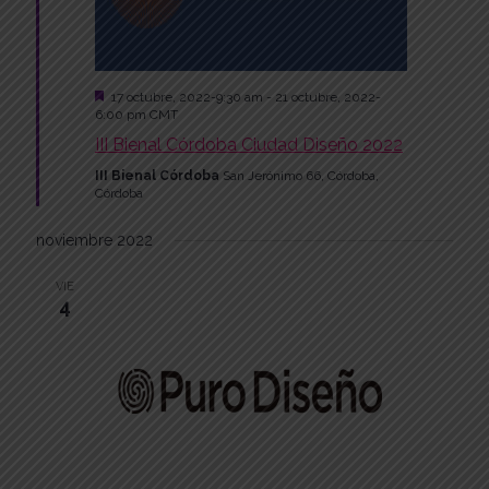
Featured
17 octubre, 2022-9:30 am
-
21 octubre, 2022-
6:00 pm
CMT
III Bienal Córdoba Ciudad Diseño 2022
III Bienal Córdoba
San Jerónimo 66, Córdoba,
Córdoba
noviembre 2022
VIE
4