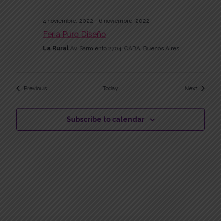
4 noviembre, 2022
-
6 noviembre, 2022
Feria Puro Diseño
La Rural
Av. Sarmiento 2704, CABA, Buenos Aires
Events
Events
Previous
Today
Next
Subscribe to calendar