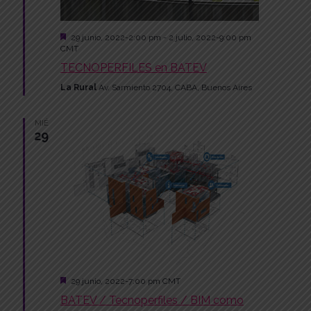
w
e
s
Featured
29 junio, 2022-2:00 pm
-
2 julio, 2022-9:00 pm
a
N
CMT
r
TECNOPERFILES en BATEV
a
La Rural
Av. Sarmiento 2704, CABA, Buenos Aires
v
c
i
h
MIÉ
29
g
a
a
n
t
d
i
o
V
n
i
Featured
29 junio, 2022-7:00 pm
CMT
e
BATEV / Tecnoperfiles / BIM como