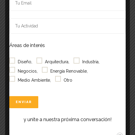
DETAILS
ORGANIZER
Start:
MARQ Museo de
Arquitectura y Diseño
10 octubre, 2022-10:00
am
CMT
Phone:
Áreas de interés
End:
5411 48125856
10 diciembre, 2022-9:00
Email:
Diseño,
Arquitectura,
Industria,
pm
CMT
museo@socearq.org
Negocios,
Energía Renovable,
Event Category:
Medio Ambiente,
Otro
View Organizer Website
Exhibiciones
Website:
https://www.ifa.de/en/
y unite a nuestra próxima conversación!