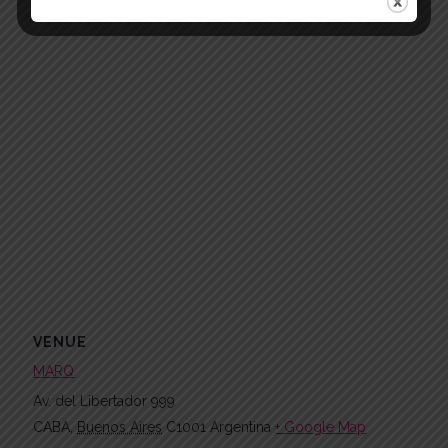
VENUE
MARQ
Av. del Libertador 999
CABA
,
Buenos Aires
C1001
Argentina
+ Google Map