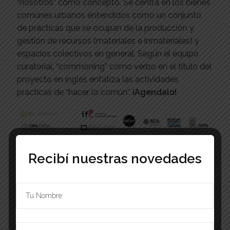
“nosotros” como concepto. Se centra en los bienes
comunes urbanos entendidos como un conjunto
de prácticas que se ocupan de la producción y
gestión de recursos (materiales e inmateriales) y
espacios colectivos en general. Según el equipo
curatorial, “commoning” como verbo en el título del
proyecto en inglés enfatiza las actividades
prácticas de “hacer lo común”.
¡Agendalo!
Recibí nuestras novedades
Add to calendar