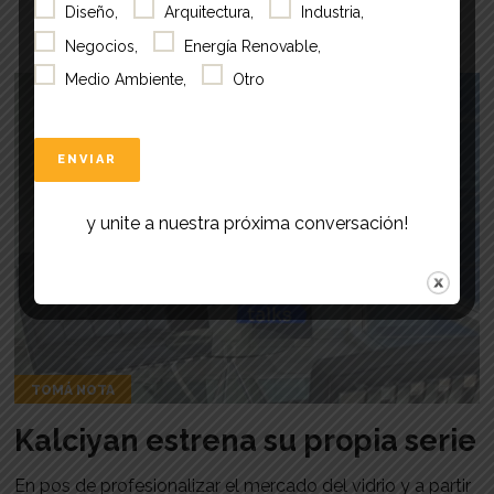
Diseño,
Arquitectura,
Industria,
Negocios,
Energía Renovable,
Medio Ambiente,
Otro
y unite a nuestra próxima conversación!
TOMÁ NOTA
Kalciyan estrena su propia serie
En pos de profesionalizar el mercado del vidrio y a partir