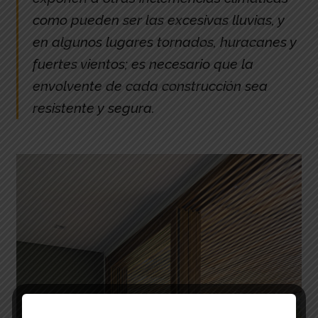
como pueden ser las excesivas lluvias, y
en algunos lugares tornados, huracanes y
fuertes vientos; es necesario que la
envolvente de cada construcción sea
resistente y segura.