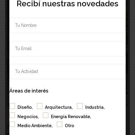
Recibí nuestras novedades
Áreas de interés
Diseño,
Arquitectura,
Industria,
Nueva Línea Evolution, reconocida con el Sello Buen Diseño
Negocios,
Energía Renovable,
Medio Ambiente,
Otro
En el caso de las ventanas, cuando garantizan la
máxima eficiencia, colaboran para preservar la